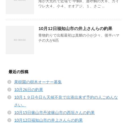
海が大荒れで近場で 中鯛8、連呼鯛の大８、カイ
ワレ大４、小４、オオアジ、１、さご ...
10月12日福知山市の井上さんらの釣果
青物釣りで出船最初は真鯛の小が少々、後半ハマ
チの大が6匹
最近の投稿
果樹園の樹木オーナー募集
10月26日の釣果
10月１９日今日も天候不良で出港出来ず予約の人ごめんな
さい。
10月15日篠山市丹波篠山市の西垣さんの釣果
10月12日福知山市の井上さんらの釣果