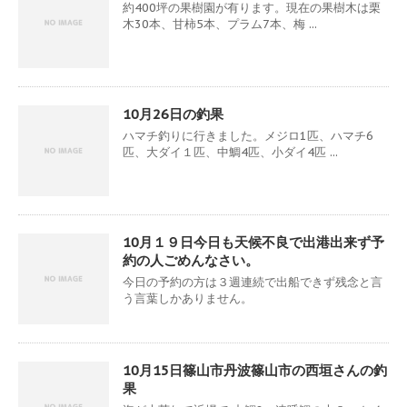
約400坪の果樹園が有ります。現在の果樹木は栗
木30本、甘柿5本、プラム7本、梅 ...
10月26日の釣果
ハマチ釣りに行きました。メジロ1匹、ハマチ6
匹、大ダイ１匹、中鯛4匹、小ダイ4匹 ...
10月１９日今日も天候不良で出港出来ず予
約の人ごめんなさい。
今日の予約の方は３週連続で出船できず残念と言
う言葉しかありません。
10月15日篠山市丹波篠山市の西垣さんの釣
果