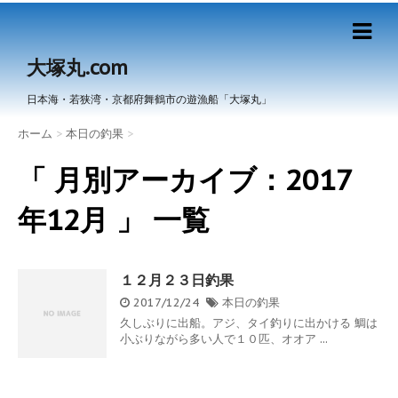
大塚丸.com
日本海・若狭湾・京都府舞鶴市の遊漁船「大塚丸」
ホーム
>
本日の釣果
>
「 月別アーカイブ：2017
年12月 」 一覧
１２月２３日釣果
2017/12/24
本日の釣果
久しぶりに出船。アジ、タイ釣りに出かける 鯛は
小ぶりながら多い人で１０匹、オオア ...