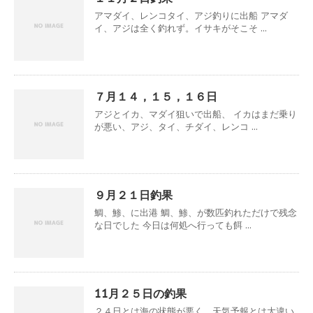
アマダイ、レンコタイ、アジ釣りに出船 アマダ
イ、アジは全く釣れず。イサキがそこそ ...
７月１４，１５，１６日
アジとイカ、マダイ狙いで出船、 イカはまだ乗り
が悪い、アジ、タイ、チダイ、レンコ ...
９月２１日釣果
鯛、鯵、に出港 鯛、鯵、が数匹釣れただけで残念
な日でした 今日は何処へ行っても餌 ...
11月２５日の釣果
２４日とは海の状態が悪く、天気予報とは大違い