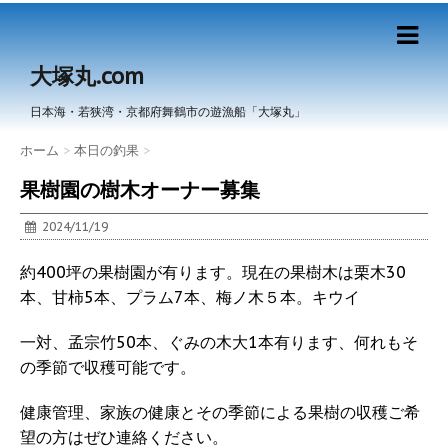
大塚丸.com
日本海・若狭湾・京都府舞鶴市の遊漁船「大塚丸」
ホーム
>
本日の釣果
>
果樹園の樹木オーナー募集
2024/11/19
約400坪の果樹園が有ります。現在の果樹木は栗木30
本、甘柿5本、プラム7本、梅ノ木５本。キウイ
一対、孟宗竹50本、ぐみの木大1本有ります、何れもそ
の季節で収穫可能です。
健康管理、家族の健康とその季節による果樹の収穫ご希
望の方はぜひ連絡ください。