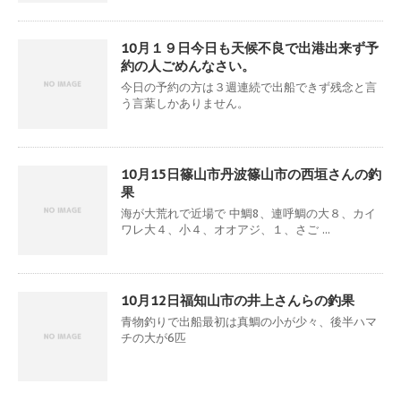
10月１９日今日も天候不良で出港出来ず予
約の人ごめんなさい。
今日の予約の方は３週連続で出船できず残念と言
う言葉しかありません。
10月15日篠山市丹波篠山市の西垣さんの釣
果
海が大荒れで近場で 中鯛8、連呼鯛の大８、カイ
ワレ大４、小４、オオアジ、１、さご ...
10月12日福知山市の井上さんらの釣果
青物釣りで出船最初は真鯛の小が少々、後半ハマ
チの大が6匹