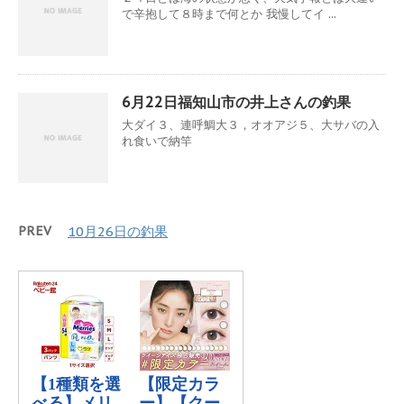
で辛抱して８時まで何とか 我慢してイ ...
6月22日福知山市の井上さんの釣果
大ダイ３、連呼鯛大３，オオアジ５、大サバの入
れ食いで納竿
PREV
10月26日の釣果