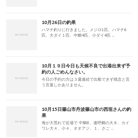
10月26日の釣果
ハマチ釣りに行きました。メジロ1匹、ハマチ6
匹、大ダイ１匹、中鯛4匹、小ダイ4匹 ...
10月１９日今日も天候不良で出港出来ず予
約の人ごめんなさい。
今日の予約の方は３週連続で出船できず残念と言
う言葉しかありません。
10月15日篠山市丹波篠山市の西垣さんの釣
果
海が大荒れで近場で 中鯛8、連呼鯛の大８、カイ
ワレ大４、小４、オオアジ、１、さご ...