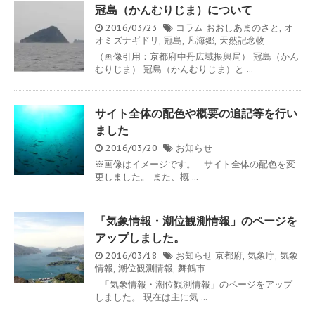
冠島（かんむりじま）について
2016/03/23
コラム
おおしあまのさと
,
オ
オミズナギドリ
,
冠島
,
凡海郷
,
天然記念物
（画像引用：京都府中丹広域振興局） 冠島（かん
むりじま） 冠島（かんむりじま）と ...
サイト全体の配色や概要の追記等を行い
ました
2016/03/20
お知らせ
※画像はイメージです。 サイト全体の配色を変
更しました。 また、概 ...
「気象情報・潮位観測情報」のページを
アップしました。
2016/03/18
お知らせ
京都府
,
気象庁
,
気象
情報
,
潮位観測情報
,
舞鶴市
「気象情報・潮位観測情報」のページをアップ
しました。 現在は主に気 ...