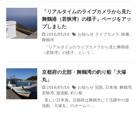
「リアルタイムのライブカメラから見た
舞鶴港（若狭湾）の様子」ページをアッ
プしました
2016/03/18
お知らせ
ライブカメラ
,
映像
,
舞鶴湾
「リアルタイムのライブカメラから見た舞鶴港
（若狭湾）の様子」という ...
京都府の北部・舞鶴湾の釣り船「大塚
丸」
2016/03/16
お知らせ
冠島
,
日本海
,
舞鶴湾
,
若狭湾
,
遊漁船
,
釣り船
美しい日本海。京都府は舞鶴市にて活躍中の遊
漁船「大塚丸」のホームペ ...