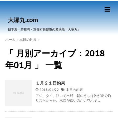
大塚丸.com
日本海・若狭湾・京都府舞鶴市の遊漁船「大塚丸」
ホーム
>
本日の釣果
>
「 月別アーカイブ：2018
年01月 」 一覧
１月２１日釣果
2018/01/22
本日の釣果
アジ、タイ、狙いで出船、朝のうちは汐が逆で釣
りズらかった。水温が低いのかカワハギ ...