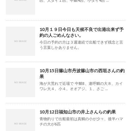
匹、大ダイ１匹、中鯛4匹、小ダイ4匹 ...
10月１９日今日も天候不良で出港出来ず予
約の人ごめんなさい。
今日の予約の方は３週連続で出船できず残念と言
う言葉しかありません。
10月15日篠山市丹波篠山市の西垣さんの釣
果
海が大荒れで近場で 中鯛8、連呼鯛の大８、カイ
ワレ大４、小４、オオアジ、１、さご ...
10月12日福知山市の井上さんらの釣果
青物釣りで出船最初は真鯛の小が少々、後半ハマ
チの大が6匹