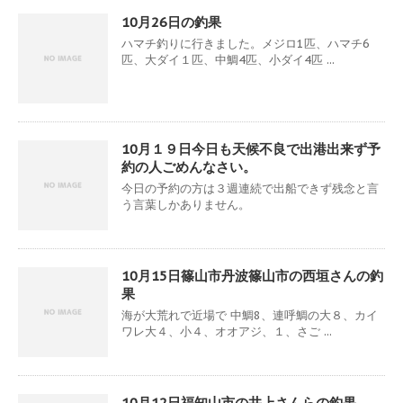
10月26日の釣果
ハマチ釣りに行きました。メジロ1匹、ハマチ6
匹、大ダイ１匹、中鯛4匹、小ダイ4匹 ...
10月１９日今日も天候不良で出港出来ず予
約の人ごめんなさい。
今日の予約の方は３週連続で出船できず残念と言
う言葉しかありません。
10月15日篠山市丹波篠山市の西垣さんの釣
果
海が大荒れで近場で 中鯛8、連呼鯛の大８、カイ
ワレ大４、小４、オオアジ、１、さご ...
10月12日福知山市の井上さんらの釣果