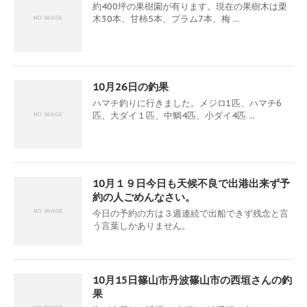
約400坪の果樹園が有ります。現在の果樹木は栗
木30本、甘柿5本、プラム7本、梅 ...
10月26日の釣果
ハマチ釣りに行きました。メジロ1匹、ハマチ6
匹、大ダイ１匹、中鯛4匹、小ダイ4匹 ...
10月１９日今日も天候不良で出港出来ず予
約の人ごめんなさい。
今日の予約の方は３週連続で出船できず残念と言
う言葉しかありません。
10月15日篠山市丹波篠山市の西垣さんの釣
果