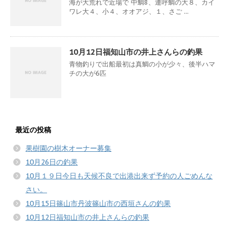
海が大荒れで近場で 中鯛8、連呼鯛の大８、カイ
ワレ大４、小４、オオアジ、１、さご ...
10月12日福知山市の井上さんらの釣果
青物釣りで出船最初は真鯛の小が少々、後半ハマ
チの大が6匹
最近の投稿
果樹園の樹木オーナー募集
10月26日の釣果
10月１９日今日も天候不良で出港出来ず予約の人ごめんな
さい。
10月15日篠山市丹波篠山市の西垣さんの釣果
10月12日福知山市の井上さんらの釣果