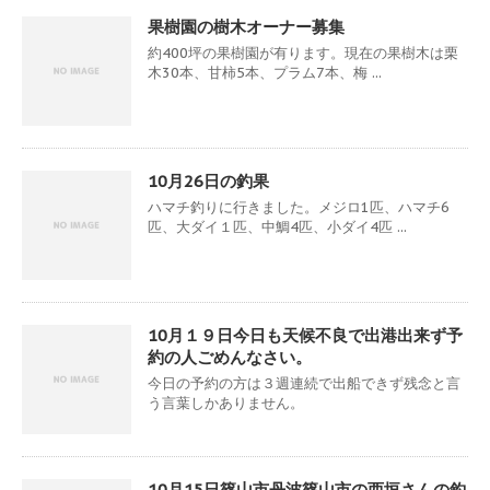
果樹園の樹木オーナー募集
約400坪の果樹園が有ります。現在の果樹木は栗
木30本、甘柿5本、プラム7本、梅 ...
10月26日の釣果
ハマチ釣りに行きました。メジロ1匹、ハマチ6
匹、大ダイ１匹、中鯛4匹、小ダイ4匹 ...
10月１９日今日も天候不良で出港出来ず予
約の人ごめんなさい。
今日の予約の方は３週連続で出船できず残念と言
う言葉しかありません。
10月15日篠山市丹波篠山市の西垣さんの釣