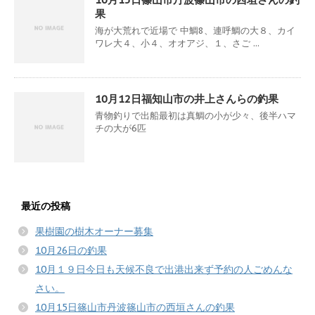
果
海が大荒れで近場で 中鯛8、連呼鯛の大８、カイ
ワレ大４、小４、オオアジ、１、さご ...
10月12日福知山市の井上さんらの釣果
青物釣りで出船最初は真鯛の小が少々、後半ハマ
チの大が6匹
最近の投稿
果樹園の樹木オーナー募集
10月26日の釣果
10月１９日今日も天候不良で出港出来ず予約の人ごめんな
さい。
10月15日篠山市丹波篠山市の西垣さんの釣果