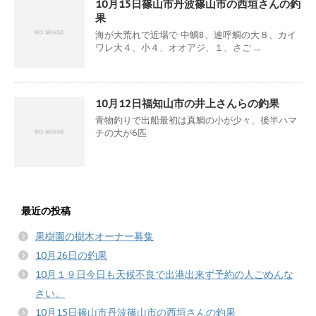
10月15日篠山市丹波篠山市の西垣さんの釣
果
海が大荒れで近場で 中鯛8、連呼鯛の大８、カイ
ワレ大４、小４、オオアジ、１、さご ...
10月12日福知山市の井上さんらの釣果
青物釣りで出船最初は真鯛の小が少々、後半ハマ
チの大が6匹
最近の投稿
果樹園の樹木オーナー募集
10月26日の釣果
10月１９日今日も天候不良で出港出来ず予約の人ごめんな
さい。
10月15日篠山市丹波篠山市の西垣さんの釣果