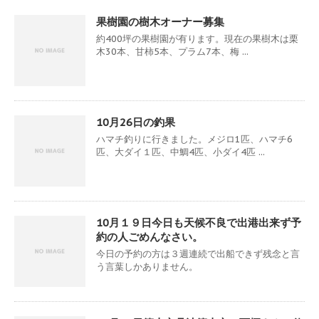
果樹園の樹木オーナー募集
約400坪の果樹園が有ります。現在の果樹木は栗
木30本、甘柿5本、プラム7本、梅 ...
10月26日の釣果
ハマチ釣りに行きました。メジロ1匹、ハマチ6
匹、大ダイ１匹、中鯛4匹、小ダイ4匹 ...
10月１９日今日も天候不良で出港出来ず予
約の人ごめんなさい。
今日の予約の方は３週連続で出船できず残念と言
う言葉しかありません。