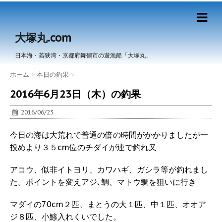
大塚丸.com
日本海・若狭湾・京都府舞鶴市の遊漁船「大塚丸」
ホーム
>
本日の釣果
>
2016年6月23日（木）の釣果
2016/06/23
今日の海は大荒れで普通の倍の時間がかかりましたが一
投めより３５cm位のチダイが連で釣れ又
アコウ、似非イトヨリ、カワハギ、ガシラ等が釣れまし
た。ポイントを変えアジ､鯛、マトウ鯛を狙いに行き
マダイの70cm２匹、まとうの大１匹、中１匹、オオア
ジ８匹、小鯵入れくいでした。