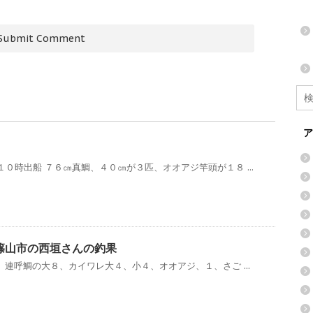
ア
０時出船 ７６㎝真鯛、４０㎝が３匹、オオアジ竿頭が１８ ...
波篠山市の西垣さんの釣果
、連呼鯛の大８、カイワレ大４、小４、オオアジ、１、さご ...