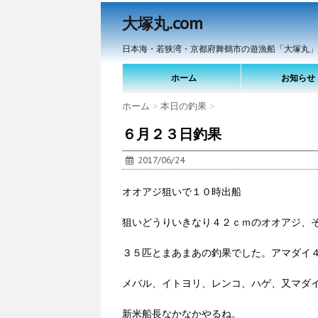
大塚丸.com
日本海・若狭湾・京都府舞鶴市の遊漁船「大塚丸」
ホーム
お知らせ
ホーム
>
本日の釣果
>
６月２３日釣果
2017/06/24
オオアジ狙いで１０時出船
狙いどうりいきなり４２ｃｍのオオアジ、
３５匹とまあまあの釣果でした。アマダイ
メバル、イトヨリ、レンコ、ハゲ、又マダ
新米船長なかなかやるね。