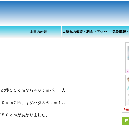
本日の釣果
大塚丸の概要・料金・アクセ
気象情報
ス
その後３３ｃｍから４０ｃｍが、一人
４０ｃｍ２匹、キジハタ３６ｃｍ１匹
イ５０ｃｍがあがりました、