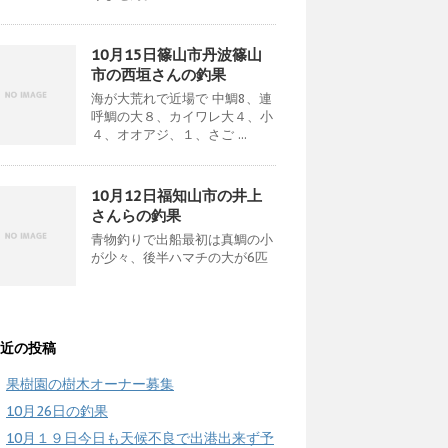
10月15日篠山市丹波篠山
市の西垣さんの釣果
海が大荒れで近場で 中鯛8、連
呼鯛の大８、カイワレ大４、小
４、オオアジ、１、さご ...
10月12日福知山市の井上
さんらの釣果
青物釣りで出船最初は真鯛の小
が少々、後半ハマチの大が6匹
近の投稿
果樹園の樹木オーナー募集
10月26日の釣果
10月１９日今日も天候不良で出港出来ず予