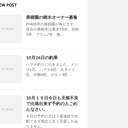
EW POST
果樹園の樹木オーナー募集
約400坪の果樹園が有ります。
現在の果樹木は栗木30本、甘柿
5本、プラム7本、梅 ...
10月26日の釣果
ハマチ釣りに行きました。メジ
ロ1匹、ハマチ6匹、大ダイ１
匹、中鯛4匹、小ダイ4匹 ...
10月１９日今日も天候不良
で出港出来ず予約の人ごめ
んなさい。
今日の予約の方は３週連続で出
船できず残念と言う言葉しかあ
りません。