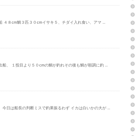
 ４８cm鯛３匹３０cmイサキ５、チダイ入れ食い、アマ ...
船、 １投目より５０cmの鯛が釣れその後も鯛が順調に釣 ...
今日は船長の判断ミスで釣果振るわず イカは白いかの大が ...