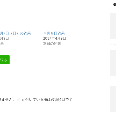
N
年8月7日（日）の釣果
４月８日釣果
8月9日
2017年4月9日
釣果
本日の釣果
へ送る
りません。
※
が付いている欄は必須項目です