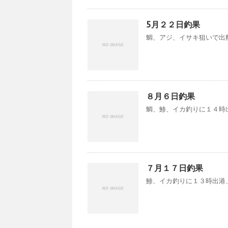
5月２２日釣果
鯛、アジ、イサキ狙いで出船
８月６日釣果
鯛、鯵、イカ釣りに１４時出
７月１７日釣果
鯵、イカ釣りに１３時出港、