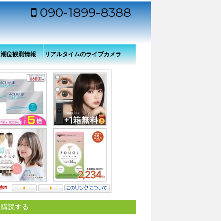
090-1899-8388
・潮位観測情報
リアルタイムのライブカメラ
から見た舞鶴港（若狭湾）の
様子
購読する