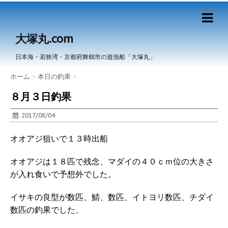
大塚丸.com
日本海・若狭湾・京都府舞鶴市の遊漁船「大塚丸」
ホーム
>
本日の釣果
>
８月３日釣果
2017/08/04
オオアジ狙いで１３時出船
オオアジは１８匹で残念、マダイの４０ｃｍ位の大きさ
が入れ食いで予想外でした。
イサキの良型が数匹、鯖、数匹、イトヨリ数匹、チダイ
数匹の釣果でした、