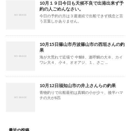
10月１９日今日も天候不良で出港出来ず予
約の人ごめんなさい。
今日の予約の方は３週連続で出船できず残念と言
う言葉しかありません。
10月15日篠山市丹波篠山市の西垣さんの釣
果
海が大荒れで近場で 中鯛8、連呼鯛の大８、カイ
ワレ大４、小４、オオアジ、１、さご ...
10月12日福知山市の井上さんらの釣果
青物釣りで出船最初は真鯛の小が少々、後半ハマ
チの大が6匹
最近の投稿