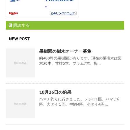
購読する
NEW POST
果樹園の樹木オーナー募集
約400坪の果樹園が有ります。現在の果樹木は栗
木30本、甘柿5本、プラム7本、梅 ...
10月26日の釣果
ハマチ釣りに行きました。メジロ1匹、ハマチ6
匹、大ダイ１匹、中鯛4匹、小ダイ4匹 ...