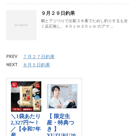
９月２９日釣果
鯛とアジつりで出船３８番でためし釣りするも全
く反応無し、４０ｃｍ３０ｃｍ のアマ ...
PREV
７月２７日釣果
NEXT
８月５日釣果