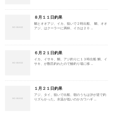
８月１１日釣果
鯛とオオアジ、イカ、狙いで２時出船、 鯛、オオ
アジ、はクーラーに満杯、イカは２０ ...
６月２１日釣果
イカ、イサキ、鯛、アジ釣りに１３時出船 鯛、イ
サキ、が数匹釣れたので鯵釣り場に移 ...
１月２１日釣果
アジ、タイ、狙いで出船、朝のうちは汐が逆で釣
りズらかった。水温が低いのかカワハギ ...