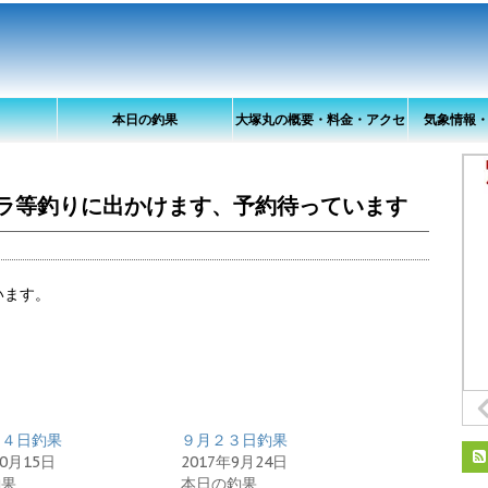
本日の釣果
大塚丸の概要・料金・アクセ
気象情報
ス
ラ等釣りに出かけます、予約待っています
います。
１４日釣果
９月２３日釣果
10月15日
2017年9月24日
釣果
本日の釣果