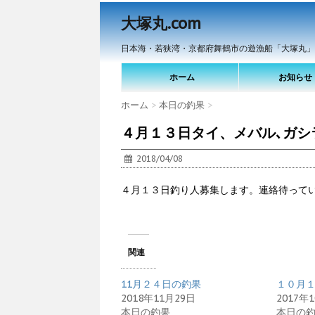
大塚丸.com
日本海・若狭湾・京都府舞鶴市の遊漁船「大塚丸」
ホーム
お知らせ
ホーム
>
本日の釣果
>
４月１３日タイ、メバル､ガシ
2018/04/08
４月１３日釣り人募集します。連絡待って
関連
11月２４日の釣果
１０月
2018年11月29日
2017年
本日の釣果
本日の