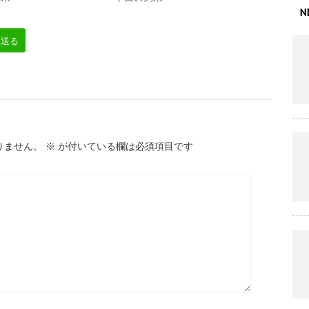
N
へ送る
りません。
※
が付いている欄は必須項目です