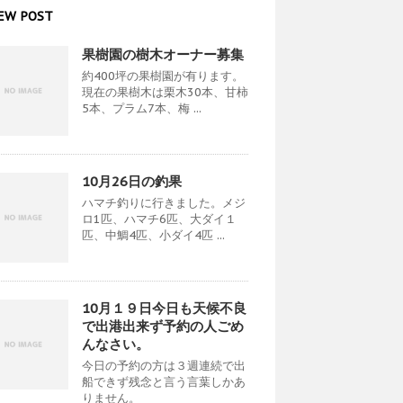
EW POST
果樹園の樹木オーナー募集
約400坪の果樹園が有ります。
現在の果樹木は栗木30本、甘柿
5本、プラム7本、梅 ...
10月26日の釣果
ハマチ釣りに行きました。メジ
ロ1匹、ハマチ6匹、大ダイ１
匹、中鯛4匹、小ダイ4匹 ...
10月１９日今日も天候不良
で出港出来ず予約の人ごめ
んなさい。
今日の予約の方は３週連続で出
船できず残念と言う言葉しかあ
りません。