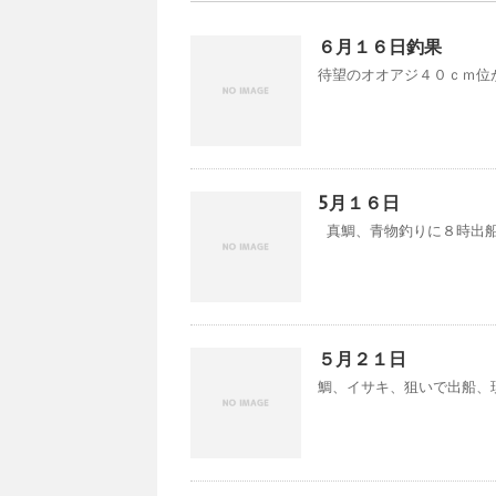
６月１６日釣果
待望のオオアジ４０ｃｍ位が
5月１６日
真鯛、青物釣りに８時出船 
５月２１日
鯛、イサキ、狙いで出船、現