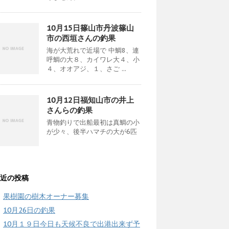
10月15日篠山市丹波篠山
市の西垣さんの釣果
海が大荒れで近場で 中鯛8、連
呼鯛の大８、カイワレ大４、小
４、オオアジ、１、さご ...
10月12日福知山市の井上
さんらの釣果
青物釣りで出船最初は真鯛の小
が少々、後半ハマチの大が6匹
近の投稿
果樹園の樹木オーナー募集
10月26日の釣果
10月１９日今日も天候不良で出港出来ず予