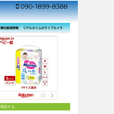
090-1899-8388
・潮位観測情報
リアルタイムのライブカメラ
から見た舞鶴港（若狭湾）の
様子
購読する