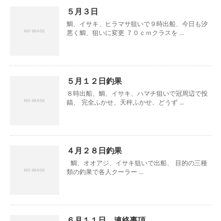
５月３日
鯛、イサキ、ヒラマサ狙いで９時出船、今日も汐
悪く鯛、狙いに変更 ７０ｃｍクラスを ...
５月１２日釣果
８時出船、鯛、イサキ、ハマチ狙いで冠周辺で投
錨、 完全ふかせ、天秤ふかせ、どうず ...
４月２８日釣果
鯛、オオアジ、イサキ狙いで出船、 目的の三種
類の釣果で各人クーラー ...
６月１１日、連絡事項