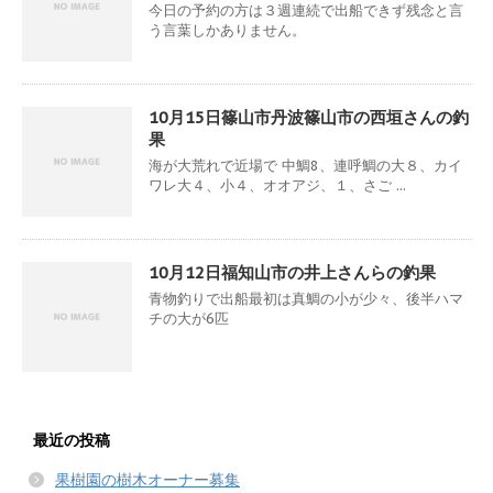
今日の予約の方は３週連続で出船できず残念と言
う言葉しかありません。
10月15日篠山市丹波篠山市の西垣さんの釣
果
海が大荒れで近場で 中鯛8、連呼鯛の大８、カイ
ワレ大４、小４、オオアジ、１、さご ...
10月12日福知山市の井上さんらの釣果
青物釣りで出船最初は真鯛の小が少々、後半ハマ
チの大が6匹
最近の投稿
果樹園の樹木オーナー募集