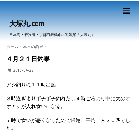
大塚丸.com
日本海・若狭湾・京都府舞鶴市の遊漁船「大塚丸」
ホーム
>
本日の釣果
>
４月２１日釣果
2018/04/22
アジ釣りに１１時出船
３時過ぎよりボチボチ釣れだし４時ごろより中に大のオ
オアジが入れ食いになる。
７時で食いが悪くなったので帰港、平均一人２０匹でし
た。