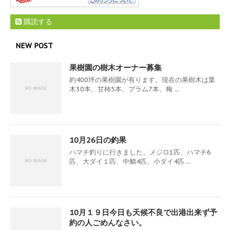
購読する
NEW POST
果樹園の樹木オーナー募集
約400坪の果樹園が有ります。現在の果樹木は栗
木30本、甘柿5本、プラム7本、梅 ...
10月26日の釣果
ハマチ釣りに行きました。メジロ1匹、ハマチ6
匹、大ダイ１匹、中鯛4匹、小ダイ4匹 ...
10月１９日今日も天候不良で出港出来ず予
約の人ごめんなさい。