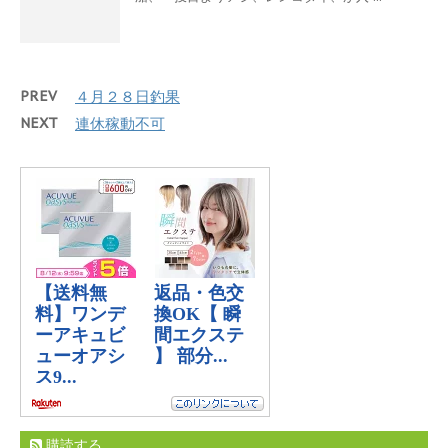
PREV
４月２８日釣果
NEXT
連休稼動不可
購読する