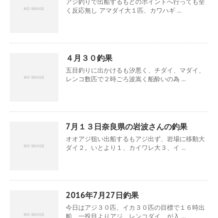
アジ釣りで出船するもどのポイントへ行っても全
く反応無し アマダイ大１匹、カワハギ ...
４月３０釣果
五目釣りに出かけるも汐悪く、チダイ、マダイ、
レンコ数匹で２時ごろ波嵩く船酔いの為 ...
7月１３日奈良県の岩波さんの釣果
オオアジ狙い出船するもアジ出ず、岩場に移動大
ダイ２。いとより１、カイワレ大３、イ ...
2016年7月27日釣果
今日はアジ３０匹、イカ３０匹の目標で１６時出
船、一投目よりアジ、レンコダイ、が入 ...