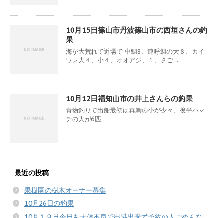
10月15日篠山市丹波篠山市の西垣さんの釣
果
海が大荒れで近場で 中鯛8、連呼鯛の大８、カイ
ワレ大４、小４、オオアジ、１、さご ...
10月12日福知山市の井上さんらの釣果
青物釣りで出船最初は真鯛の小が少々、後半ハマ
チの大が6匹
最近の投稿
果樹園の樹木オーナー募集
10月26日の釣果
10月１９日今日も天候不良で出港出来ず予約の人ごめんな