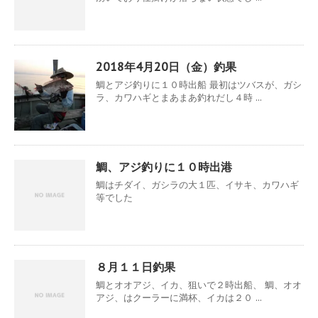
2018年4月20日（金）釣果
鯛とアジ釣りに１０時出船 最初はツバスが、ガシ
ラ、カワハギとまあまあ釣れだし４時 ...
鯛、アジ釣りに１０時出港
鯛はチダイ、ガシラの大１匹、イサキ、カワハギ
等でした
８月１１日釣果
鯛とオオアジ、イカ、狙いで２時出船、 鯛、オオ
アジ、はクーラーに満杯、イカは２０ ...