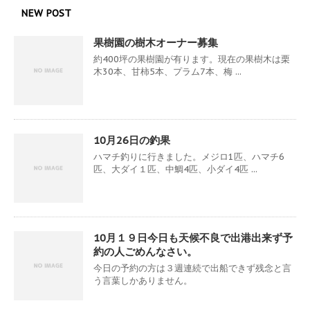
NEW POST
果樹園の樹木オーナー募集
約400坪の果樹園が有ります。現在の果樹木は栗
木30本、甘柿5本、プラム7本、梅 ...
10月26日の釣果
ハマチ釣りに行きました。メジロ1匹、ハマチ6
匹、大ダイ１匹、中鯛4匹、小ダイ4匹 ...
10月１９日今日も天候不良で出港出来ず予
約の人ごめんなさい。
今日の予約の方は３週連続で出船できず残念と言
う言葉しかありません。