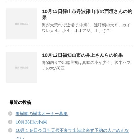
10月15日篠山市丹波篠山市の西垣さんの釣
果
海が大荒れで近場で 中鯛8、連呼鯛の大８、カイ
ワレ大４、小４、オオアジ、１、さご ...
10月12日福知山市の井上さんらの釣果
青物釣りで出船最初は真鯛の小が少々、後半ハマ
チの大が6匹
最近の投稿
果樹園の樹木オーナー募集
10月26日の釣果
10月１９日今日も天候不良で出港出来ず予約の人ごめんな
さい。