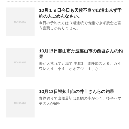
10月１９日今日も天候不良で出港出来ず予
約の人ごめんなさい。
今日の予約の方は３週連続で出船できず残念と言
う言葉しかありません。
10月15日篠山市丹波篠山市の西垣さんの釣
果
海が大荒れで近場で 中鯛8、連呼鯛の大８、カイ
ワレ大４、小４、オオアジ、１、さご ...
10月12日福知山市の井上さんらの釣果
青物釣りで出船最初は真鯛の小が少々、後半ハマ
チの大が6匹