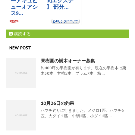
購読する
NEW POST
果樹園の樹木オーナー募集
約400坪の果樹園が有ります。現在の果樹木は栗
木30本、甘柿5本、プラム7本、梅 ...
10月26日の釣果
ハマチ釣りに行きました。メジロ1匹、ハマチ6
匹、大ダイ１匹、中鯛4匹、小ダイ4匹 ...