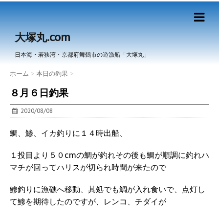
大塚丸.com
日本海・若狭湾・京都府舞鶴市の遊漁船「大塚丸」
ホーム
>
本日の釣果
>
８月６日釣果
2020/08/08
鯛、鯵、イカ釣りに１４時出船、
１投目より５０cmの鯛が釣れその後も鯛が順調に釣れハ
マチが回ってハリスが切られ時間が来たので
鯵釣りに漁礁へ移動、其処でも鯛が入れ食いで、点灯し
て鯵を期待したのですが、レンコ、チダイが