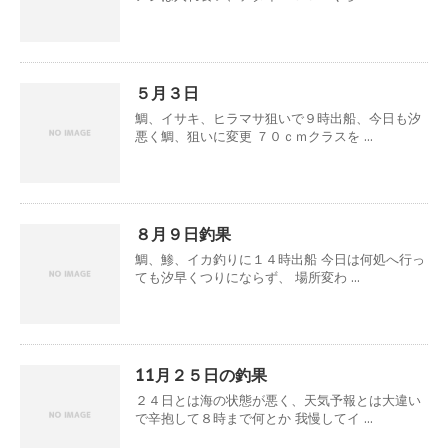
５月３日
鯛、イサキ、ヒラマサ狙いで９時出船、今日も汐
悪く鯛、狙いに変更 ７０ｃｍクラスを ...
８月９日釣果
鯛、鯵、イカ釣りに１４時出船 今日は何処へ行っ
ても汐早くつりにならず、 場所変わ ...
11月２５日の釣果
２４日とは海の状態が悪く、天気予報とは大違い
で辛抱して８時まで何とか 我慢してイ ...