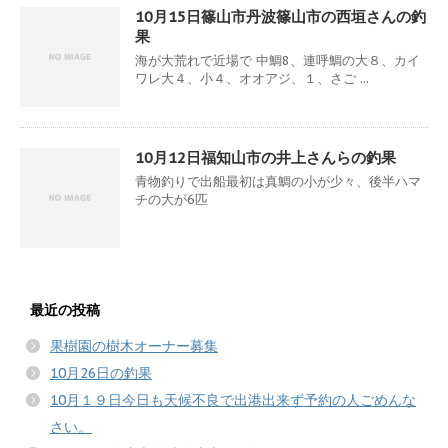
10月15日篠山市丹波篠山市の西垣さんの釣
果
海が大荒れで近場で 中鯛8、連呼鯛の大８、カイ
ワレ大４、小４、オオアジ、１、さご ...
10月12日福知山市の井上さんらの釣果
青物釣りで出船最初は真鯛の小が少々、後半ハマ
チの大が6匹
最近の投稿
果樹園の樹木オーナー募集
10月26日の釣果
10月１９日今日も天候不良で出港出来ず予約の人ごめんな
さい。