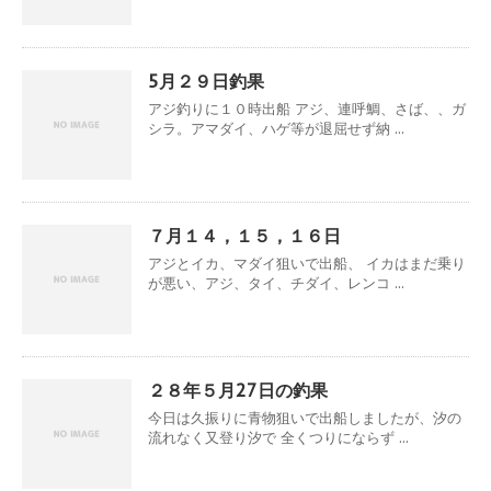
5月２９日釣果
アジ釣りに１０時出船 アジ、連呼鯛、さば、、ガ
シラ。アマダイ、ハゲ等が退屈せず納 ...
７月１４，１５，１６日
アジとイカ、マダイ狙いで出船、 イカはまだ乗り
が悪い、アジ、タイ、チダイ、レンコ ...
２８年５月27日の釣果
今日は久振りに青物狙いで出船しましたが、汐の
流れなく又登り汐で 全くつりにならず ...