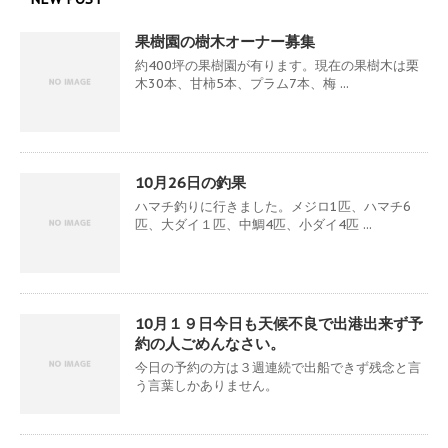
果樹園の樹木オーナー募集
約400坪の果樹園が有ります。現在の果樹木は栗
木30本、甘柿5本、プラム7本、梅 ...
10月26日の釣果
ハマチ釣りに行きました。メジロ1匹、ハマチ6
匹、大ダイ１匹、中鯛4匹、小ダイ4匹 ...
10月１９日今日も天候不良で出港出来ず予
約の人ごめんなさい。
今日の予約の方は３週連続で出船できず残念と言
う言葉しかありません。