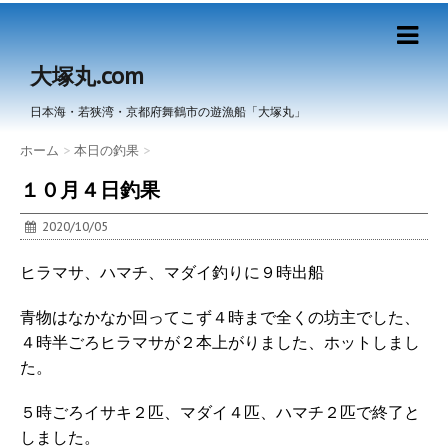
大塚丸.com
日本海・若狭湾・京都府舞鶴市の遊漁船「大塚丸」
ホーム
>
本日の釣果
>
１０月４日釣果
2020/10/05
ヒラマサ、ハマチ、マダイ釣りに９時出船
青物はなかなか回ってこず４時まで全くの坊主でした、
４時半ごろヒラマサが２本上がりました、ホットしまし
た。
５時ごろイサキ２匹、マダイ４匹、ハマチ２匹で終了と
しました。