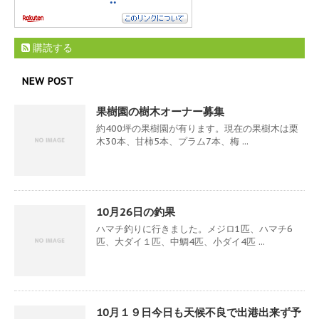
購読する
NEW POST
果樹園の樹木オーナー募集
約400坪の果樹園が有ります。現在の果樹木は栗
木30本、甘柿5本、プラム7本、梅 ...
10月26日の釣果
ハマチ釣りに行きました。メジロ1匹、ハマチ6
匹、大ダイ１匹、中鯛4匹、小ダイ4匹 ...
10月１９日今日も天候不良で出港出来ず予