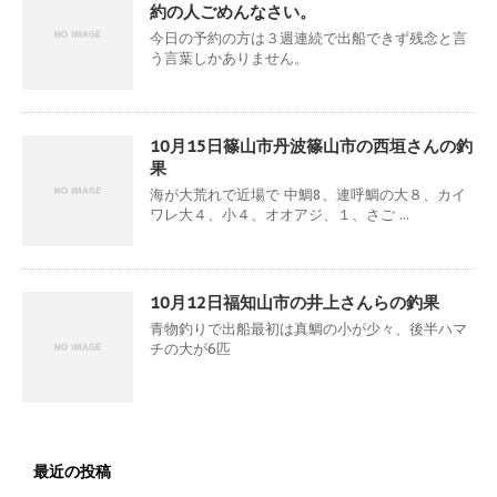
約の人ごめんなさい。
今日の予約の方は３週連続で出船できず残念と言
う言葉しかありません。
10月15日篠山市丹波篠山市の西垣さんの釣
果
海が大荒れで近場で 中鯛8、連呼鯛の大８、カイ
ワレ大４、小４、オオアジ、１、さご ...
10月12日福知山市の井上さんらの釣果
青物釣りで出船最初は真鯛の小が少々、後半ハマ
チの大が6匹
最近の投稿