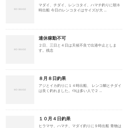
マダイ、チダイ、レンコタイ、ハマチ釣りに朝８
時出船 今日のレンコタイはサイズが大 ...
連休稼動不可
２日、三日と４日は天候不良で出港中止としま
す。残念
８月８日釣果
アジとイカ釣りに１４時出船、 レンコ鯛とチダイ
は良く釣れました。ｲｶは多い人で２ ...
１０月４日釣果
ヒラマサ、ハマチ、マダイ釣りに９時出船 青物は