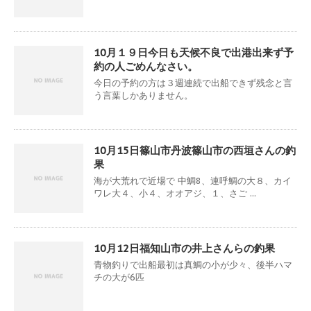
10月１９日今日も天候不良で出港出来ず予
約の人ごめんなさい。
今日の予約の方は３週連続で出船できず残念と言
う言葉しかありません。
10月15日篠山市丹波篠山市の西垣さんの釣
果
海が大荒れで近場で 中鯛8、連呼鯛の大８、カイ
ワレ大４、小４、オオアジ、１、さご ...
10月12日福知山市の井上さんらの釣果
青物釣りで出船最初は真鯛の小が少々、後半ハマ
チの大が6匹