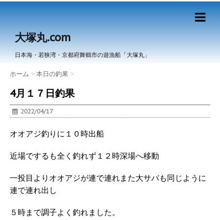
大塚丸.com
日本海・若狭湾・京都府舞鶴市の遊漁船「大塚丸」
ホーム
>
本日の釣果
>
4月１７日釣果
2022/04/17
オオアジ釣りに１０時出船
近場でするも全く釣れず１２時深場へ移動
一投目よりオオアジが連で連れまた大サバも同じように
連で連れ出し
５時まで調子よく釣れました。