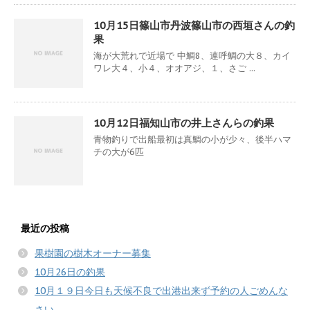
10月15日篠山市丹波篠山市の西垣さんの釣
果
海が大荒れで近場で 中鯛8、連呼鯛の大８、カイ
ワレ大４、小４、オオアジ、１、さご ...
10月12日福知山市の井上さんらの釣果
青物釣りで出船最初は真鯛の小が少々、後半ハマ
チの大が6匹
最近の投稿
果樹園の樹木オーナー募集
10月26日の釣果
10月１９日今日も天候不良で出港出来ず予約の人ごめんな
さい。