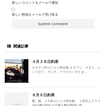
新しいコメントをメールで通知
新しい投稿をメールで受け取る
関連記事
４月２８日釣果
オオアジ釣りに１１時出船 オオアジ、マダイ、レ
ンコダイ、ガシラ、ウマズラハゲとま ...
８月６日釣果
鯛、鯵、イカ釣りに１４時出船、 １投目より５０
cmの鯛が釣れその後も鯛が順調に釣 ...