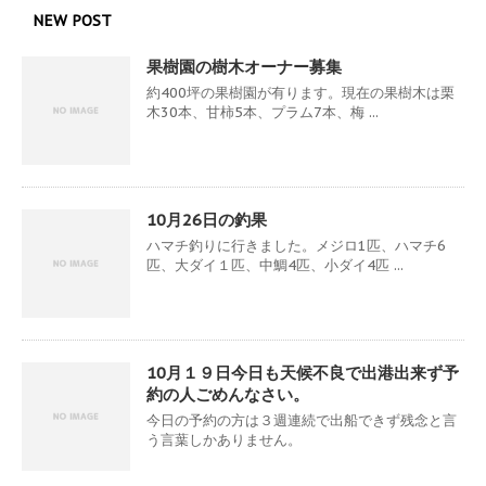
NEW POST
果樹園の樹木オーナー募集
約400坪の果樹園が有ります。現在の果樹木は栗
木30本、甘柿5本、プラム7本、梅 ...
10月26日の釣果
ハマチ釣りに行きました。メジロ1匹、ハマチ6
匹、大ダイ１匹、中鯛4匹、小ダイ4匹 ...
10月１９日今日も天候不良で出港出来ず予
約の人ごめんなさい。
今日の予約の方は３週連続で出船できず残念と言
う言葉しかありません。