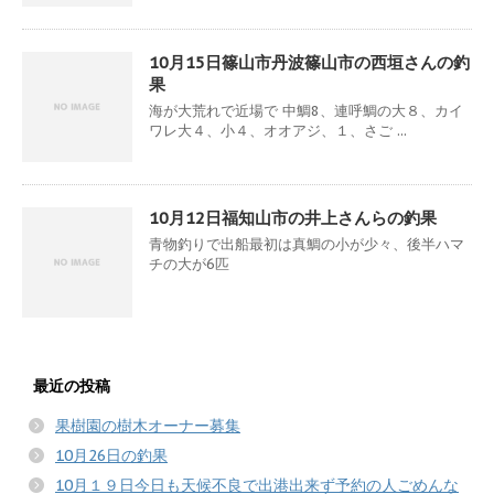
10月15日篠山市丹波篠山市の西垣さんの釣
果
海が大荒れで近場で 中鯛8、連呼鯛の大８、カイ
ワレ大４、小４、オオアジ、１、さご ...
10月12日福知山市の井上さんらの釣果
青物釣りで出船最初は真鯛の小が少々、後半ハマ
チの大が6匹
最近の投稿
果樹園の樹木オーナー募集
10月26日の釣果
10月１９日今日も天候不良で出港出来ず予約の人ごめんな