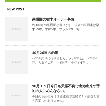
NEW POST
果樹園の樹木オーナー募集
約400坪の果樹園が有ります。現在の果樹木は栗
木30本、甘柿5本、プラム7本、梅 ...
10月26日の釣果
ハマチ釣りに行きました。メジロ1匹、ハマチ6
匹、大ダイ１匹、中鯛4匹、小ダイ4匹 ...
10月１９日今日も天候不良で出港出来ず予
約の人ごめんなさい。
今日の予約の方は３週連続で出船できず残念と言
う言葉しかありません。