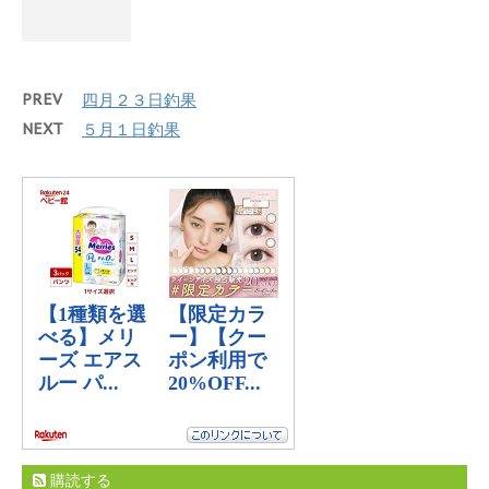
PREV
四月２３日釣果
NEXT
５月１日釣果
購読する