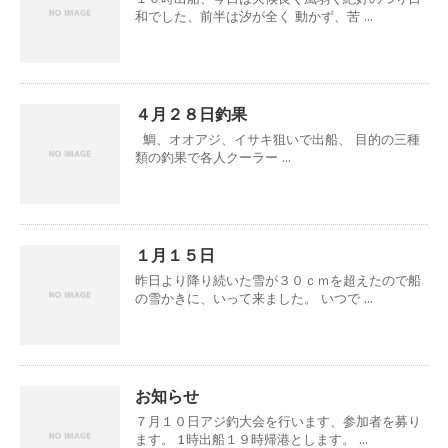
和でした、前半は汐が全く 動かず、苦 ...
４月２８日釣果
鯛、オオアジ、イサキ狙いで出船、 目的の三種
類の釣果で各人クーラー ...
１月１５日
昨日より降り続いた雪が３０ｃｍを超えたので船
の雪かきに、いって来ました。 いつで ...
お知らせ
７月１０日アジ釣大会を行います、参加者を募り
ます。 1時出船１９時帰港とします。 ...