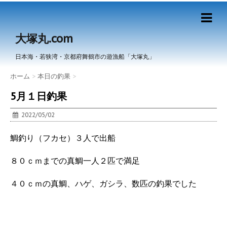
大塚丸.com
日本海・若狭湾・京都府舞鶴市の遊漁船「大塚丸」
ホーム
>
本日の釣果
>
5月１日釣果
2022/05/02
鯛釣り（フカセ）３人で出船
８０ｃｍまでの真鯛一人２匹で満足
４０ｃｍの真鯛、ハゲ、ガシラ、数匹の釣果でした