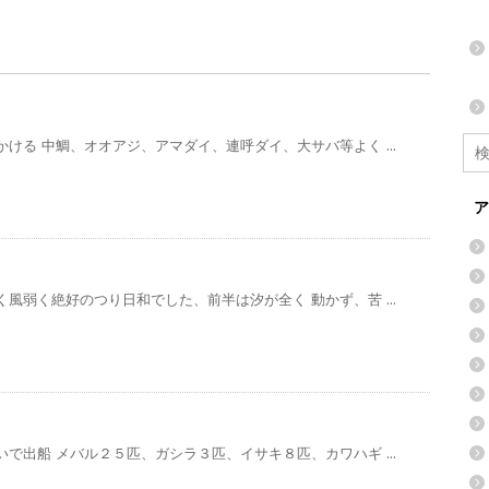
ける 中鯛、オオアジ、アマダイ、連呼ダイ、大サバ等よく ...
ア
風弱く絶好のつり日和でした、前半は汐が全く 動かず、苦 ...
で出船 メバル２５匹、ガシラ３匹、イサキ８匹、カワハギ ...