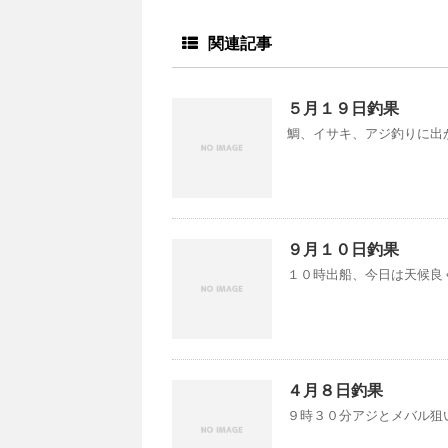
関連記事
５月１９日釣果
鯛、イサキ、アジ釣りに出か
９月１０日釣果
１０時出船、今日は天候良く
４月８日釣果
９時３０分アジとメバル狙い