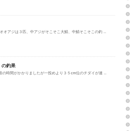
オオアジは３匹、中アジがそこそこ大鯖、中鯖そこそこの釣 ...
）の釣果
の時間がかかりましたが一投めより３５cm位のチダイが連 ...