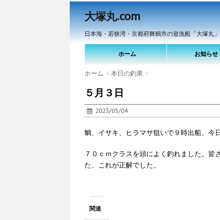
大塚丸.com
日本海・若狭湾・京都府舞鶴市の遊漁船「大塚丸」
ホーム
お知らせ
ホーム
>
本日の釣果
>
５月３日
2023/05/04
鯛、イサキ、ヒラマサ狙いで９時出船、今
７０ｃｍクラスを頭によく釣れました。皆
た、これが正解でした。
関連