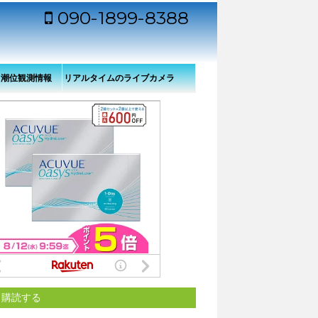
090-1899-8388
・潮位観測情報
リアルタイムのライブカメラ
から見た舞鶴港（若狭湾）の
様子
購読する