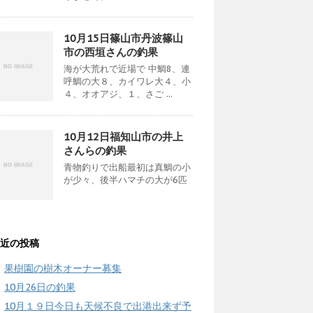
10月15日篠山市丹波篠山
市の西垣さんの釣果
海が大荒れで近場で 中鯛8、連
呼鯛の大８、カイワレ大４、小
４、オオアジ、１、さご ...
10月12日福知山市の井上
さんらの釣果
青物釣りで出船最初は真鯛の小
が少々、後半ハマチの大が6匹
近の投稿
果樹園の樹木オーナー募集
10月26日の釣果
10月１９日今日も天候不良で出港出来ず予