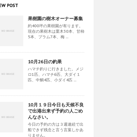
EW POST
果樹園の樹木オーナー募集
約400坪の果樹園が有ります。
現在の果樹木は栗木30本、甘柿
5本、プラム7本、梅 ...
10月26日の釣果
ハマチ釣りに行きました。メジ
ロ1匹、ハマチ6匹、大ダイ１
匹、中鯛4匹、小ダイ4匹 ...
10月１９日今日も天候不良
で出港出来ず予約の人ごめ
んなさい。
今日の予約の方は３週連続で出
船できず残念と言う言葉しかあ
りません。