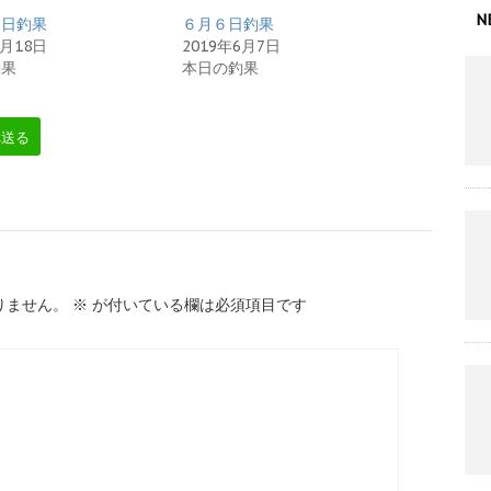
N
７日釣果
６月６日釣果
5月18日
2019年6月7日
釣果
本日の釣果
へ送る
りません。
※
が付いている欄は必須項目です