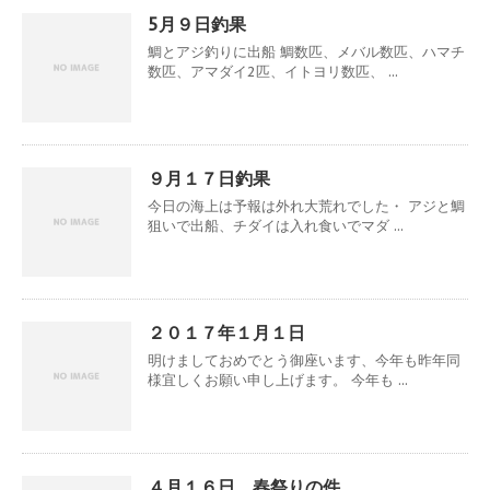
5月９日釣果
鯛とアジ釣りに出船 鯛数匹、メバル数匹、ハマチ
数匹、アマダイ2匹、イトヨリ数匹、 ...
９月１７日釣果
今日の海上は予報は外れ大荒れでした・ アジと鯛
狙いで出船、チダイは入れ食いでマダ ...
２０１７年１月１日
明けましておめでとう御座います、今年も昨年同
様宜しくお願い申し上げます。 今年も ...
４月１６日、春祭りの件