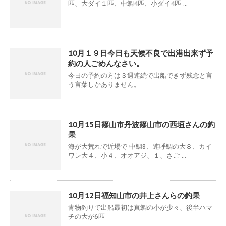
匹、大ダイ１匹、中鯛4匹、小ダイ4匹 ...
10月１９日今日も天候不良で出港出来ず予
約の人ごめんなさい。
今日の予約の方は３週連続で出船できず残念と言
う言葉しかありません。
10月15日篠山市丹波篠山市の西垣さんの釣
果
海が大荒れで近場で 中鯛8、連呼鯛の大８、カイ
ワレ大４、小４、オオアジ、１、さご ...
10月12日福知山市の井上さんらの釣果
青物釣りで出船最初は真鯛の小が少々、後半ハマ
チの大が6匹