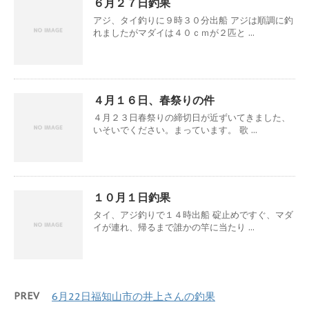
６月２７日釣果
アジ、タイ釣りに９時３０分出船 アジは順調に釣
れましたがマダイは４０ｃｍが２匹と ...
４月１６日、春祭りの件
４月２３日春祭りの締切日が近ずいてきました、
いそいでください。まっています。 歌 ...
１０月１日釣果
タイ、アジ釣りで１４時出船 碇止めですぐ、マダ
イが連れ、帰るまで誰かの竿に当たり ...
PREV
6月22日福知山市の井上さんの釣果