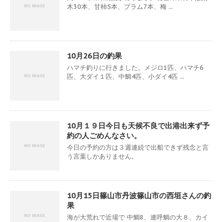
木30本、甘柿5本、プラム7本、梅 ...
10月26日の釣果
ハマチ釣りに行きました。メジロ1匹、ハマチ6
匹、大ダイ１匹、中鯛4匹、小ダイ4匹 ...
10月１９日今日も天候不良で出港出来ず予
約の人ごめんなさい。
今日の予約の方は３週連続で出船できず残念と言
う言葉しかありません。
10月15日篠山市丹波篠山市の西垣さんの釣
果
海が大荒れで近場で 中鯛8、連呼鯛の大８、カイ