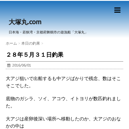
大塚丸.com
日本海・若狭湾・京都府舞鶴市の遊漁船「大塚丸」
ホーム
>
本日の釣果
>
２８年５月３１日釣果
2016/06/01
大アジ狙いで出船するも中アジばかりで残念、数はそこ
そこでした。
底物のガシラ、ソイ、アコウ、イトヨリが数匹釣れまし
た。
大アジは産卵後深い場所へ移動したのか、大アジのおな
かの中は