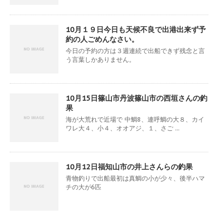
10月１９日今日も天候不良で出港出来ず予
約の人ごめんなさい。
今日の予約の方は３週連続で出船できず残念と言
う言葉しかありません。
10月15日篠山市丹波篠山市の西垣さんの釣
果
海が大荒れで近場で 中鯛8、連呼鯛の大８、カイ
ワレ大４、小４、オオアジ、１、さご ...
10月12日福知山市の井上さんらの釣果
青物釣りで出船最初は真鯛の小が少々、後半ハマ
チの大が6匹