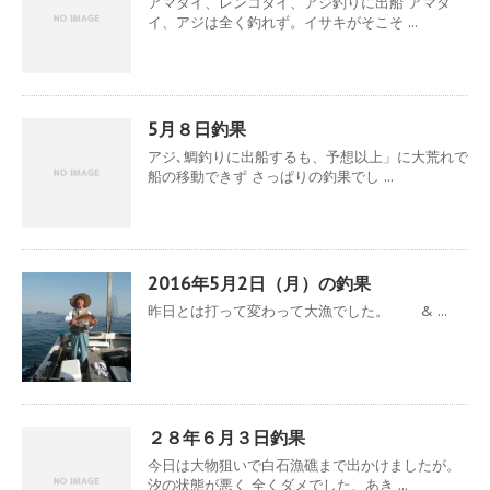
アマダイ、レンコタイ、アジ釣りに出船 アマダ
イ、アジは全く釣れず。イサキがそこそ ...
5月８日釣果
アジ､鯛釣りに出船するも、予想以上」に大荒れで
船の移動できず さっぱりの釣果でし ...
2016年5月2日（月）の釣果
昨日とは打って変わって大漁でした。 & ...
２８年６月３日釣果
今日は大物狙いで白石漁礁まで出かけましたが。
汐の状態が悪く 全くダメでした、あき ...