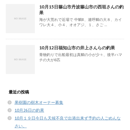
10月15日篠山市丹波篠山市の西垣さんの釣
果
海が大荒れで近場で 中鯛8、連呼鯛の大８、カイ
ワレ大４、小４、オオアジ、１、さご ...
10月12日福知山市の井上さんらの釣果
青物釣りで出船最初は真鯛の小が少々、後半ハマ
チの大が6匹
最近の投稿
果樹園の樹木オーナー募集
10月26日の釣果
10月１９日今日も天候不良で出港出来ず予約の人ごめんな
さい。