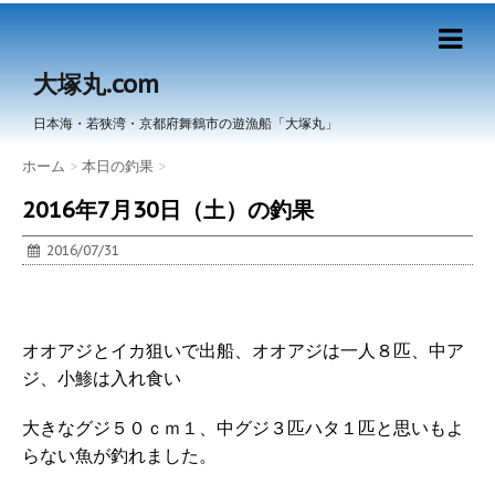
大塚丸.com
日本海・若狭湾・京都府舞鶴市の遊漁船「大塚丸」
ホーム
>
本日の釣果
>
2016年7月30日（土）の釣果
2016/07/31
オオアジとイカ狙いで出船、オオアジは一人８匹、中ア
ジ、小鯵は入れ食い
大きなグジ５０ｃｍ１、中グジ３匹ハタ１匹と思いもよ
らない魚が釣れました。