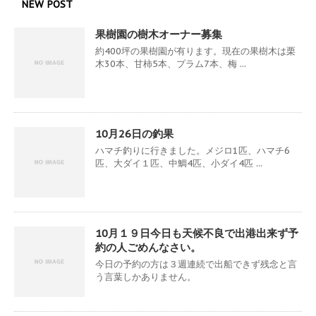
NEW POST
果樹園の樹木オーナー募集
約400坪の果樹園が有ります。現在の果樹木は栗
木30本、甘柿5本、プラム7本、梅 ...
10月26日の釣果
ハマチ釣りに行きました。メジロ1匹、ハマチ6
匹、大ダイ１匹、中鯛4匹、小ダイ4匹 ...
10月１９日今日も天候不良で出港出来ず予
約の人ごめんなさい。
今日の予約の方は３週連続で出船できず残念と言
う言葉しかありません。