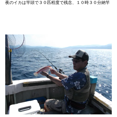
夜のイカは竿頭で３０匹程度で残念、１０時３０分納竿