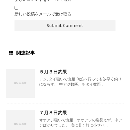
新しい投稿をメールで受け取る
関連記事
５月３日釣果
アジ､タイ狙いで出船 何処へ行っても汐早く釣り
にならず、 中アジ数匹、チダイ数匹 ...
７月８日釣果
オオアジ狙いで出船、オオアジの姿見えず、中ア
ジばかりでした、 底に着く前に小サバ ...