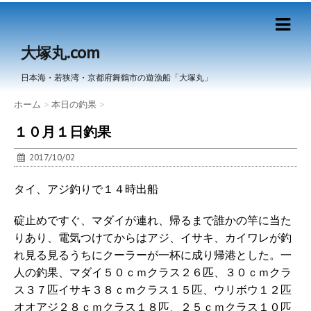
大塚丸.com
日本海・若狭湾・京都府舞鶴市の遊漁船「大塚丸」
ホーム
>
本日の釣果
>
１０月１日釣果
2017/10/02
タイ、アジ釣りで１４時出船
碇止めですぐ、マダイが連れ、帰るまで誰かの竿に当た
りあり、電気つけてからはアジ、イサキ、カイワレが釣
れ見る見るうちにクーラーが一杯に成り帰港とした。一
人の釣果、マダイ５０ｃｍクラス２６匹、３０ｃｍクラ
ス３７匹イサキ３８ｃｍクラス１５匹、ウリボウ１２匹
オオアジ２８ｃｍクラス１８匹、２５ｃｍクラス１０匹