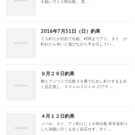
キ狙いで１０時出船、 真 ...
2016年7月31日（日）釣果
イカ釣りが目的で出船、時間までアジ、タイ、が
釣れたら幸いと遊びながら竿を出してい ...
９月２９日釣果
鯛とアジつりで出船３８番でためし釣りするも全
く反応無し、４０ｃｍ３０ｃｍ のアマ ...
４月１２日釣果
メバル、タイ、アジ釣りに１０時出船 昨年多釣り
した漁礁に行くも全く反応せず、すぐ ...