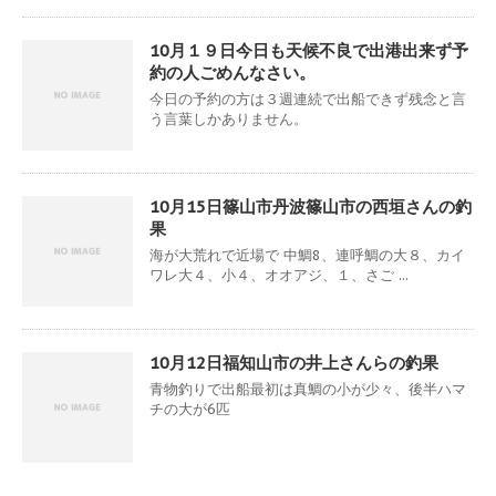
10月１９日今日も天候不良で出港出来ず予
約の人ごめんなさい。
今日の予約の方は３週連続で出船できず残念と言
う言葉しかありません。
10月15日篠山市丹波篠山市の西垣さんの釣
果
海が大荒れで近場で 中鯛8、連呼鯛の大８、カイ
ワレ大４、小４、オオアジ、１、さご ...
10月12日福知山市の井上さんらの釣果
青物釣りで出船最初は真鯛の小が少々、後半ハマ
チの大が6匹