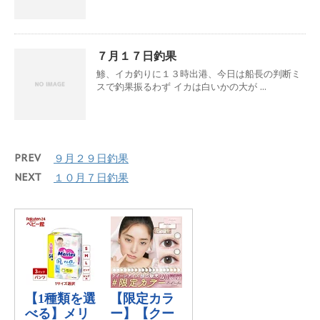
７月１７日釣果
鯵、イカ釣りに１３時出港、今日は船長の判断ミ
スで釣果振るわず イカは白いかの大が ...
PREV
９月２９日釣果
NEXT
１０月７日釣果