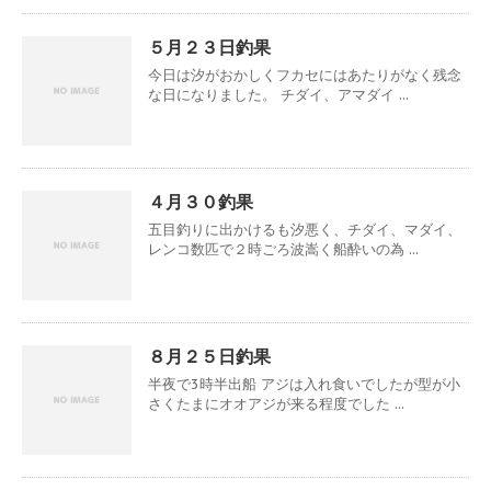
５月２３日釣果
今日は汐がおかしくフカセにはあたりがなく残念
な日になりました。 チダイ、アマダイ ...
４月３０釣果
五目釣りに出かけるも汐悪く、チダイ、マダイ、
レンコ数匹で２時ごろ波嵩く船酔いの為 ...
８月２５日釣果
半夜で3時半出船 アジは入れ食いでしたが型が小
さくたまにオオアジが来る程度でした ...