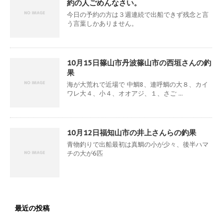
約の人ごめんなさい。
今日の予約の方は３週連続で出船できず残念と言
う言葉しかありません。
10月15日篠山市丹波篠山市の西垣さんの釣
果
海が大荒れで近場で 中鯛8、連呼鯛の大８、カイ
ワレ大４、小４、オオアジ、１、さご ...
10月12日福知山市の井上さんらの釣果
青物釣りで出船最初は真鯛の小が少々、後半ハマ
チの大が6匹
最近の投稿