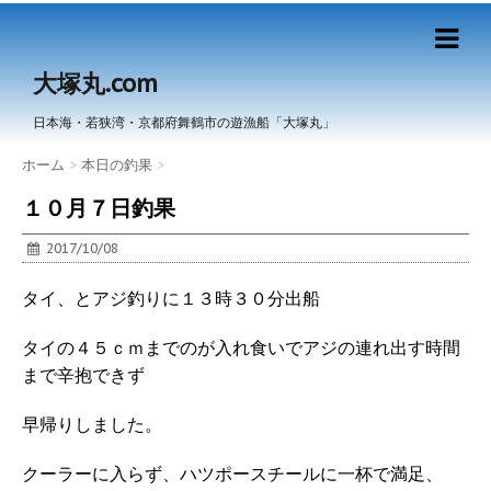
大塚丸.com
日本海・若狭湾・京都府舞鶴市の遊漁船「大塚丸」
ホーム
>
本日の釣果
>
１０月７日釣果
2017/10/08
タイ、とアジ釣りに１３時３０分出船
タイの４５ｃｍまでのが入れ食いでアジの連れ出す時間
まで辛抱できず
早帰りしました。
クーラーに入らず、ハツポースチールに一杯で満足、