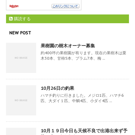
購読する
NEW POST
果樹園の樹木オーナー募集
約400坪の果樹園が有ります。現在の果樹木は栗
木30本、甘柿5本、プラム7本、梅 ...
10月26日の釣果
ハマチ釣りに行きました。メジロ1匹、ハマチ6
匹、大ダイ１匹、中鯛4匹、小ダイ4匹 ...
10月１９日今日も天候不良で出港出来ず予