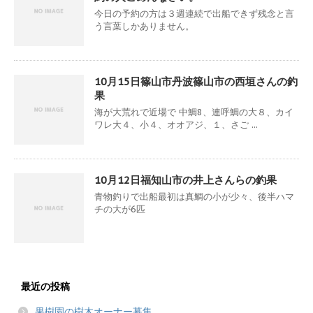
今日の予約の方は３週連続で出船できず残念と言
う言葉しかありません。
10月15日篠山市丹波篠山市の西垣さんの釣
果
海が大荒れで近場で 中鯛8、連呼鯛の大８、カイ
ワレ大４、小４、オオアジ、１、さご ...
10月12日福知山市の井上さんらの釣果
青物釣りで出船最初は真鯛の小が少々、後半ハマ
チの大が6匹
最近の投稿
果樹園の樹木オーナー募集