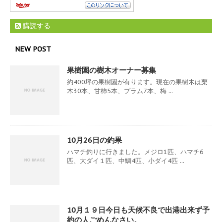
購読する
NEW POST
果樹園の樹木オーナー募集
約400坪の果樹園が有ります。現在の果樹木は栗
木30本、甘柿5本、プラム7本、梅 ...
10月26日の釣果
ハマチ釣りに行きました。メジロ1匹、ハマチ6
匹、大ダイ１匹、中鯛4匹、小ダイ4匹 ...
10月１９日今日も天候不良で出港出来ず予
約の人ごめんなさい。